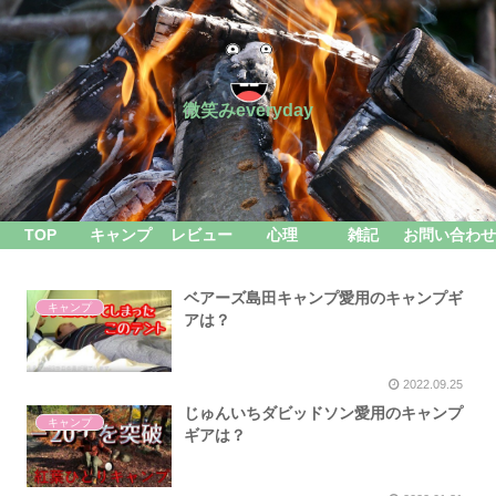
微笑みeveryday
TOP
キャンプ
レビュー
心理
雑記
お問い合わせ
ベアーズ島田キャンプ愛用のキャンプギ
キャンプ
アは？
2022.09.25
じゅんいちダビッドソン愛用のキャンプ
キャンプ
ギアは？