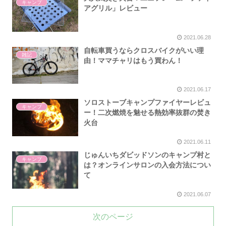
キャンプ
アグリル」レビュー
2021.06.28
自転車買うならクロスバイクがいい理
雑記
由！ママチャリはもう買わん！
2021.06.17
ソロストーブキャンプファイヤーレビュ
キャンプ
ー！二次燃焼を魅せる熱効率抜群の焚き
火台
2021.06.11
じゅんいちダビッドソンのキャンプ村と
キャンプ
は？オンラインサロンの入会方法につい
て
2021.06.07
次のページ