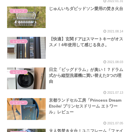
2022.01.31
じゅんいちダビッドソン愛用の焚き火台
キャンプ
2021.08.14
【快適】玄関ドアはスマートキーがオス
レビュー
スメ！4年使用して感じる良さ。
2021.08.03
日立「ビッグドラム」が臭い！？ドラム
レビュー
式から縦型洗濯機に買い替えた3つの理
由
2021.07.13
京都ランドセル工房「Princess Dream
レビュー
Etoile/ プリンセスドリーム エトワー
ル」レビュー
2021.07.05
大人気焚き火台！ユニフレーム「ファイ