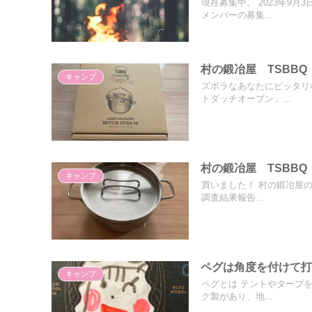
現在募集中。 2023年9
メンバーの募集...
村の鍛冶屋 TSBB
キャンプ
ズボラなあなたにピッタリ
トダッチオーブン」...
村の鍛冶屋 TSBB
キャンプ
買いました！ 村の鍛冶屋
調査結果報告...
ペグは角度を付けて
キャンプ
ペグとは テントやタープ
ク製があり、地...