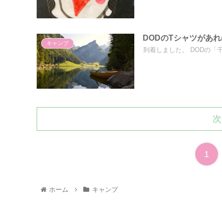
DODのTシャツがあ
キャンプ
到着しました。 DODの「干支
次
1
ホーム
キャンプ