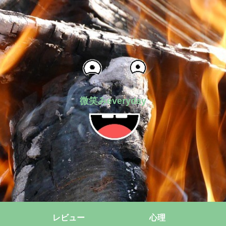
微笑みeveryday
レビュー
心理