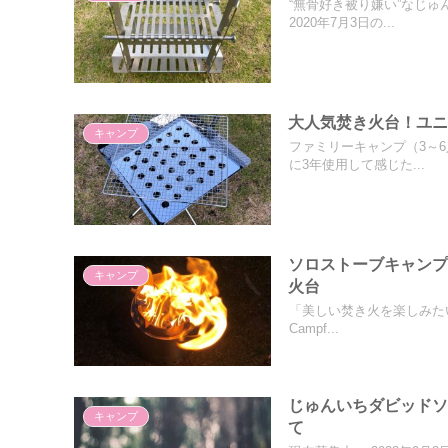
“無骨好き被り嫌い”なじ
2020年7月3日の...
大人気焚き火台！ユ
キャンプ
ファミリーキャンプ（3～
に3年使用して感じた...
ソロストーブキャン
キャンプ
火台
「美しい焚き火を楽しみたい
Campf...
じゅんいちダビッド
キャンプ
て