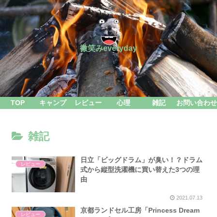
微笑みeveryday
TOP
キャンプ
レビュー
心理
雑記
お問い合わせ
雑記
日立「ビッグドラム」が臭い！？ドラム
レビュー
式から縦型洗濯機に買い替えた3つの理
由
2021.07.13
京都ランドセル工房「Princess Dream
レビュー