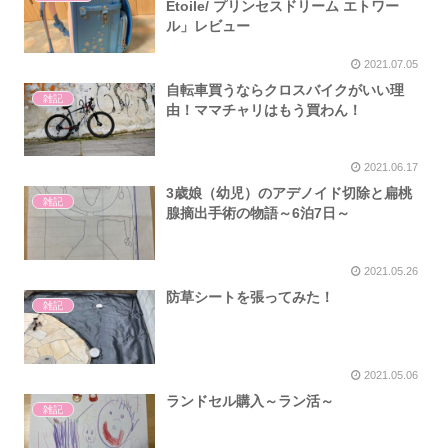
Etoile/ プリンセスドリーム エトワー
ル」レビュー
2021.07.05
自転車買うならクロスバイクがいい理
雑記
由！ママチャリはもう買わん！
2021.06.17
3歳娘（幼児）のアデノイド切除と扁桃
雑記
腺摘出手術の物語～6泊7日～
2021.05.26
防草シートを張ってみた！
雑記
2021.05.06
ランドセル購入～ラン活～
雑記